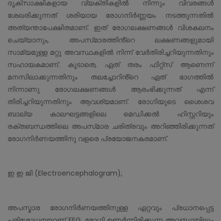
ദൃക്‌സാക്ഷികളായ വ്യക്തികളിൽ നിന്നും വിവരങ്ങൾ
ശേഖരിക്കുന്നത് ശരിയായ രോഗനിർണ്ണയം നടത്തുന്നതിൽ
അത്യന്താപേക്ഷിതമാണ്. ഇത് രോഗലക്ഷണങ്ങൾ വിശകലനം
ചെയ്യാനും, അപസ്‌മാരത്തിൻ്റെ ലക്ഷണങ്ങളുമായി
സാമ്യമുള്ള മറ്റു അവസ്ഥകളിൽ നിന്ന് വേർതിരിച്ചറിയുന്നതിനും
സഹായകമാണ്. കൂടാതെ, ഏത് തരം ഫിറ്റ്സ് ആണെന്ന്
മനസിലാക്കുന്നതിനും തലച്ചോറിൻ്റെ ഏത് ഭാഗത്തിൽ
നിന്നാണു രോഗലക്ഷണങ്ങൾ ആരംഭിക്കുന്നത് എന്ന്
തിരിച്ചറിയുന്നതിനും ആവശ്യമാണ്. രോഗിയുടെ ശൈശവ
ബാല്യ കാലഘട്ടങ്ങളിലെ മെഡിക്കൽ ഹിസ്റ്ററിയും
രക്തബന്ധത്തിലെ അപസ്‌മാര ചരിത്രവും അറിഞ്ഞിരിക്കുന്നത്
രോഗനിർണയത്തിനു വളരെ പ്രയോജനകരമാണ്.
ഇ ഇ ജി (Electroencephalogram),
അപസ്മാര രോഗനിർണയത്തിനുള്ള ഏറ്റവും പ്രധാനപ്പെട്ട
പരിശോധനയാണ് EEG. രോഗി ഉണർന്നിരിക്കുന്ന അവസ്ഥയിലും