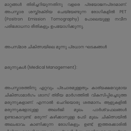
മാറ്റങ്ങൾ തിരിച്ചറിയുന്നതിനു വളരെ പ്രയോജനപ്രദമാണ്.
അപസ്മാര ശസ്ത്രക്രിയ ചെയ്യേണ്ടുന്ന രോഗികളിൽ PET
(Positron Emission Tomography) പോലെയുള്ള നവീന
പരിശോധനാ രീതികളും ഉപയോഗിക്കുന്നു.
അപസ്‌മാര ചികിത്സയിലെ മൂന്നു പ്രധാന ഘടകങ്ങൾ
മരുന്നുകൾ (Medical Management):
അപസ്മാരത്തിനു ഏറ്റവും പ്രചാരമുള്ളതും കാര്യക്ഷമവുമായ
ചികിത്സാമാർഗം ശാസ് ത്രീയ മാർഗത്തിൽ വികസിപ്പിച്ചെടുത്ത
മരുന്നുകളാണ്. എന്നാൽ ചെറിയൊരു ശതമാനം ആളുകളിൽ
മരുന്നുകളോടുള്ള അലർജി മൂലം പാർശ്വഫലങ്ങൾ
ഉണ്ടാകാറുണ്ട്. മരുന്ന് കഴിക്കാനുള്ള പേടി മൂലം ചികിത്സയിൽ
അലംഭാവം കാണിക്കുന്ന രോഗികളും ഉണ്ട്; ഇത്തരക്കാരിൽ