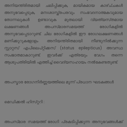
അനിയന്ത്രിതമായി ചലിപ്പിക്കുക, മായികമായ കാഴ്ച്‌ചകൾ
അനുഭവപ്പെടുക, മനഃശാസ്ത്രപരവും സംവേദനാത്മകവുമായ
തോന്നലുകൾ ഉണ്ടാവുക മുതലായി വ്യത്യസ്‌തമായ
ലക്ഷണങ്ങൾ അപസ്‌മാരസമയത്ത് രോഗികളിൽ
അനുഭവപ്പെടാറുണ്ട്. ചില രോഗികളിൽ ഈ രോഗലക്ഷണങ്ങൾ
മണിക്കൂറുകളോളം അനിയന്ത്രിതമായി നീണ്ടുനിൽക്കുന്ന
സ്റ്റാറ്റസ് എപിലെപ്റ്റിക്കസ് (status epilepticus) അവസ്ഥ
സംജാതമാകാറുണ്ട്. ഇവർക്ക് എത്രയും വേഗം തന്നെ
ആശുപത്രിയിൽ എത്തിച്ച് വൈദ്യസഹായം നൽകേണ്ടതുണ്ട്.
അപസ്മാര രോഗനിർണ്ണയത്തിലെ മൂന്ന് പ്രധാന ഘടകങ്ങൾ
മെഡിക്കൽ ഹിസ്‌റ്ററി :
അപസ്‌മാര സമയത്ത് രോഗി പ്രകടിപ്പിക്കുന്ന അനുഭവങ്ങൾക്ക്