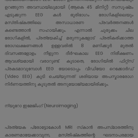
ഉറങ്ങുന്ന അവസ്ഥയിലുമായി (ആകെ 45 മിനിറ്റ്) സസൂഷ്‌മം
എടുക്കുന്ന EEG കൾ ഭൂരിഭാഗം രോഗികളിലെയും
മസ്‌തിഷ്‌കത്തിലെ അസാധാരണ പ്രവർത്തനങ്ങൾ
കണ്ടെത്താൻ സഹായിക്കും. എന്നാൽ ചുരുക്കം ചില
രോഗികളിൽ, പ്രത്യേകിച്ച് മരുന്നുകളോട് പ്രതികരിക്കാത്ത
രോഗലക്ഷണങ്ങൾ ഉള്ളവരിൽ 8 മണിക്കൂർ മുതൽ
ദിവസങ്ങളോളം നീളുന്ന ദീർഘകാല EEG നിരീക്ഷണം
ആവശ്യമായി വരാറുണ്ട്. കൂടാതെ, രോഗിയിൽ ഫിറ്റ്സ്
പ്രകടമാവുമ്പോൾ EEG യോടൊപ്പം വീഡിയോ റെക്കോർഡ്
(Video EEG) കൂടി ചെയ്യുന്നത് ശരിയായ അപസ്മാരരോഗ
നിർണയത്തിനു കൂടുതൽ അനുയോജ്യമായിരിക്കും.
ന്യൂറോ ഇമേജിംഗ് (Neuroimaging)
പ്രത്യേക പ്രോട്ടോകോൾ MRI സ്‌കാൻ അപസ്‌മാരത്തിനു
കാരണമായേക്കാവുന്ന, മസ്‌തിഷ്‌കത്തിന്റെ ഘടനാപരമായ